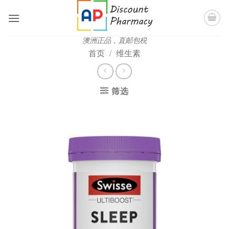
跳
到
内
澳洲正品，直邮包税
容
首页
/
维生素
筛选