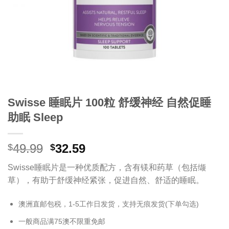
Swisse 睡眠片 100粒 舒缓神经 自然促睡
助眠 Sleep
原
当
49.99
32.59
$
$
价
前
Swisse睡眠片是一种优质配方，含有镁和药草（包括缬
为：
价
草），有助于舒缓神经紧张，促进自然、舒适的睡眠。
$49.99。
格
为：
澳洲直邮包税，1-5工作日发货，支持无痕发货(下单勾选)
$32.59。
一般商品满75澳不限重免邮