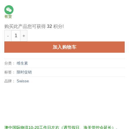
有货
购买此产品您可获得
32
积分!
Swisse 睡眠片 100粒 舒缓神经 自然促睡助眠 Sleep 数量
加入购物车
分类：
维生素
标签：
限时促销
品牌：
Swisse
澳中国际物流10-20工作日左右（遇节假日、海关管控会延长）。