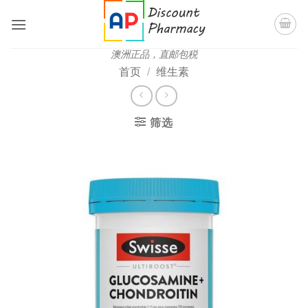
跳
到
内
澳洲正品，直邮包税
容
首页
/
维生素
筛选