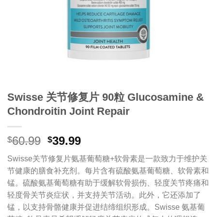
Swisse 关节修复片 90粒 Glucosamine &
Chondroitin Joint Repair
原
当
60.99
39.99
$
$
价
前
Swisse关节修复片氨基葡萄糖+软骨素是一款致力于维护关
为：
价
节健康的膳食补充剂。每片含有硫酸氨基葡萄糖、软骨素和
$60.99。
格
锰。硫酸氨基葡萄糖有助于缓解软骨损伤、轻度关节疼痛和
为：
轻度骨关节炎症状，并支持关节活动。此外，它还添加了
$39.99。
锰，以支持骨骼健康并促进结缔组织形成。Swisse 氨基葡