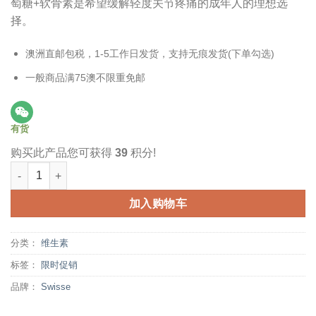
萄糖+软骨素是希望缓解轻度关节疼痛的成年人的理想选
择。
澳洲直邮包税，1-5工作日发货，支持无痕发货(下单勾选)
一般商品满75澳不限重免邮
有货
购买此产品您可获得
39
积分!
Swisse 关节修复片 90粒 Glucosamine & Chondroitin Joint Repa
加入购物车
分类：
维生素
标签：
限时促销
品牌：
Swisse