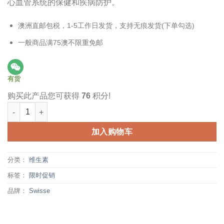
心血管系统的保健和疾病防护。
澳洲直邮包税，1-5工作日发货，支持无痕发货(下单勾选)
一般商品满75澳不限重免邮
有货
购买此产品您可获得
76
积分!
Swisse 辅酶Q10胶囊 150mg 180粒 维护心脏血管健康 Co-enzyme 
加入购物车
分类：
维生素
标签：
限时促销
品牌：
Swisse