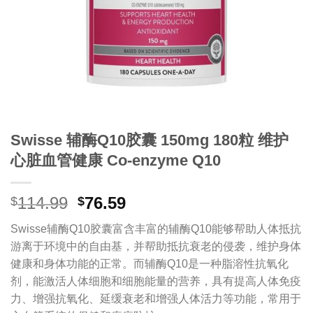
Swisse 辅酶Q10胶囊 150mg 180粒 维护
心脏血管健康 Co-enzyme Q10
原
当
114.99
76.59
$
$
价
前
Swisse辅酶Q10胶囊富含丰富的辅酶Q10能够帮助人体抵抗
为：
价
游离于环境中的自由基，并帮助抵抗衰老的侵袭，维护身体
$114.99。
格
健康和身体功能的正常。而辅酶Q10是一种脂溶性抗氧化
为：
剂，能激活人体细胞和细胞能量的营养，具有提高人体免疫
$76.59。
力、增强抗氧化、延缓衰老和增强人体活力等功能，常用于