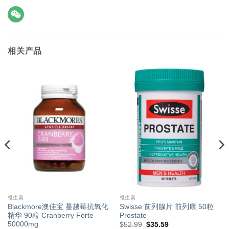
相关产品
维生素
维生素
Blackmore澳佳宝 蔓越莓抗氧化
Swisse 前列腺片 前列康 50粒
精华 90粒 Cranberry Forte
Prostate
50000mg
原
当
$
52.99
$
35.59