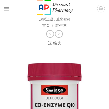
跳
到
内
澳洲正品，直邮包税
容
首页
/
维生素
筛选