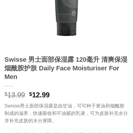
Swisse 男士面部保湿露 120毫升 清爽保湿
烟酰胺护肤 Daily Face Moisturiser For
Men
原
当
13.99
12.99
$
$
价
前
Swisse男士面部保湿露是由甘油，可可种子黄油和烟酰胺
为：
价
制成的滋养，快速吸收和不油腻的乳液，可为皮肤补充水分
$13.99。
格
并补充皮肤的水分屏障。
为：
$12.99。