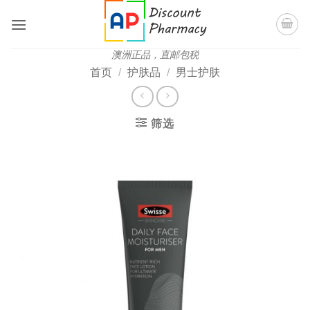
跳
到
内
澳洲正品，直邮包税
容
首页
/
护肤品
/
男士护肤
筛选