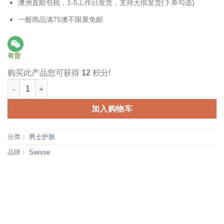
澳洲直邮包税，1-5工作日发货，支持无痕发货(下单勾选)
一般商品满75澳不限重免邮
有货
购买此产品您可获得
12
积分!
Swisse 男士面部保湿露 120毫升 清爽保湿 烟酰胺护肤 Daily Face Mois
加入购物车
分类：
男士护肤
品牌：
Swisse