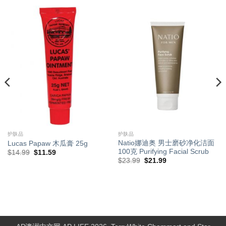
护肤品
护肤品
Natio娜迪奥 男士磨砂净化洁面
Lucas Papaw 木瓜膏 25g
100克 Purifying Facial Scrub
原
当
$
14.99
$
11.59
价
前
原
当
$
23.99
$
21.99
为：
价
价
前
$14.99。
格
为：
价
为：
$23.99。
格
$11.59。
为：
$21.99。