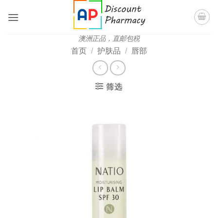
跳
到
内
澳洲正品，直邮包税
容
首页
/
护肤品
/
唇部
筛选