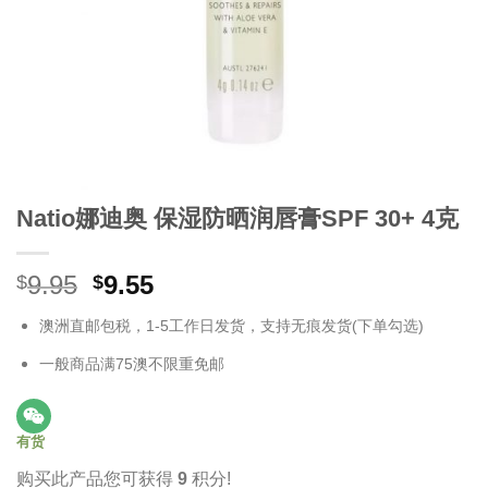
Natio娜迪奥 保湿防晒润唇膏SPF 30+ 4克
原
当
9.95
9.55
$
$
价
前
澳洲直邮包税，1-5工作日发货，支持无痕发货(下单勾选)
为：
价
$9.95。
格
一般商品满75澳不限重免邮
为：
$9.55。
有货
购买此产品您可获得
9
积分!