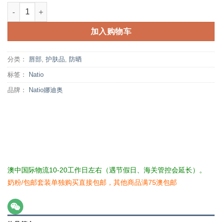
Natio娜迪奥 保湿防晒润唇膏SPF 30+ 4克 数量
加入购物车
分类：
唇部
,
护肤品
,
防晒
标签：
Natio
品牌：
Natio娜迪奥
澳中国际物流10-20工作日左右（遇节假日、海关管控会延长）。
奶粉/包邮套装单独购买直接包邮，其他商品满75澳包邮