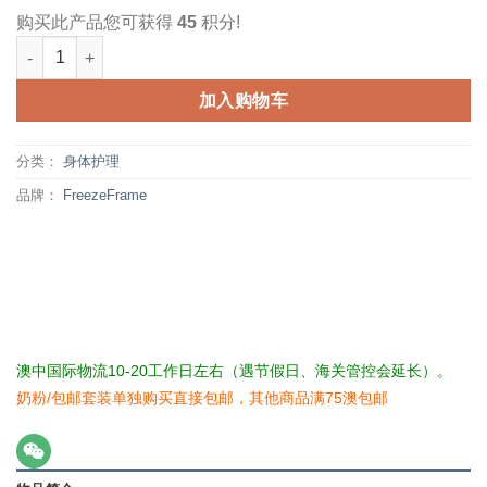
购买此产品您可获得
45
积分!
FreezeFrame 收腹瘦身霜 100毫升 燃烧脂肪 紧致肌肤 数量
加入购物车
分类：
身体护理
品牌：
FreezeFrame
澳中国际物流10-20工作日左右（遇节假日、海关管控会延长）。
奶粉/包邮套装单独购买直接包邮，其他商品满75澳包邮