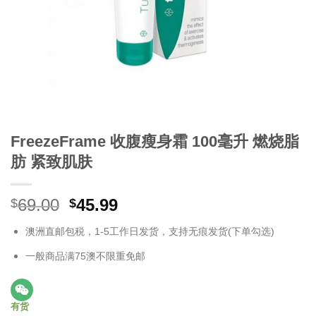
FreezeFrame 收腹瘦身霜 100毫升 燃烧脂
肪 紧致肌肤
原
当
69.00
45.99
$
$
价
前
澳洲直邮包税，1-5工作日发货，支持无痕发货(下单勾选)
为：
价
$69.00。
格
一般商品满75澳不限重免邮
为：
$45.99。
有货