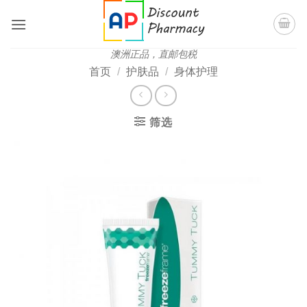
跳
到
内
澳洲正品，直邮包税
容
首页
/
护肤品
/
身体护理
筛选