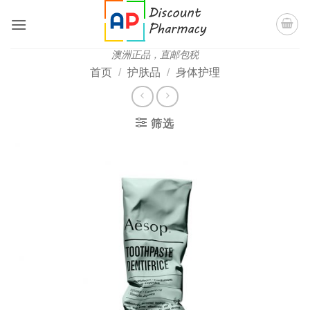
跳
到
内
澳洲正品，直邮包税
容
首页
/
护肤品
/
身体护理
筛选