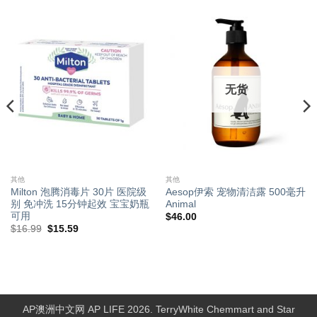
无货
其他
其他
Milton 泡腾消毒片 30片 医院级
Aesop伊索 宠物清洁露 500毫升
别 免冲洗 15分钟起效 宝宝奶瓶
Animal
可用
$
46.00
原
当
$
16.99
$
15.59
价
前
为：
价
$16.99。
格
为：
$15.59。
AP澳洲中文网 AP LIFE 2026. TerryWhite Chemmart and Star