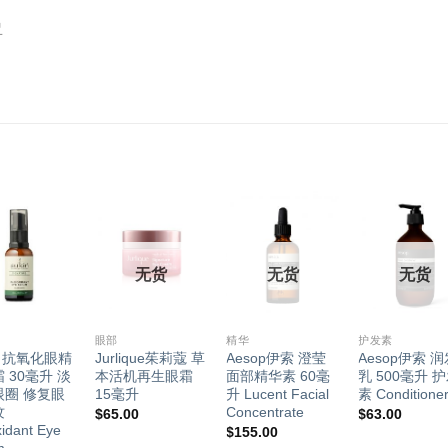
盈
无货
无货
无货
+
+
+
眼部
精华
护发素
in 抗氧化眼精
Jurlique茱莉蔻 草
Aesop伊索 澄莹
Aesop伊索 
 30毫升 淡
本活机再生眼霜
面部精华素 60毫
乳 500毫升 
眼圈 修复眼
15毫升
升 Lucent Facial
素 Conditione
纹
Concentrate
$
65.00
$
63.00
xidant Eye
$
155.00
m