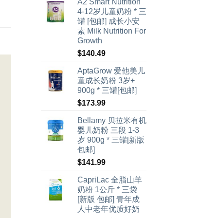
A2 Smart Nutrition
4-12岁儿童奶粉 * 三
罐 [包邮] 成长小安
素 Milk Nutrition For
Growth
$
140.49
AptaGrow 爱他美儿
童成长奶粉 3岁+
900g * 三罐[包邮]
$
173.99
Bellamy 贝拉米有机
婴儿奶粉 三段 1-3
岁 900g * 三罐[新版
包邮]
$
141.99
CapriLac 全脂山羊
奶粉 1公斤 * 三袋
[新版 包邮] 青年成
人中老年优质好奶