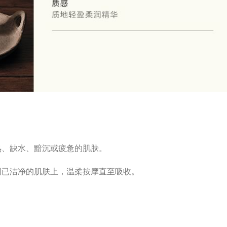
熟、缺水、黯沉或疲惫的肌肤。
周已洁净的肌肤上，温柔按摩直至吸收。