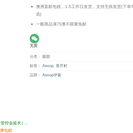
澳洲直邮包税，1-5工作日发货，支持无痕发货(下单
选)
一般商品满75澳不限重免邮
无货
分类：
眼部
标签：
Aesop
,
香芹籽
品牌：
Aesop伊索
关管控会延长）。
5澳包邮