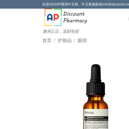
跳
欢迎访问AP澳洲中文网，中文客服邮箱info@abcpost.com
到
内
容
澳洲正品，直邮包税
首页
/
护肤品
/
眼部