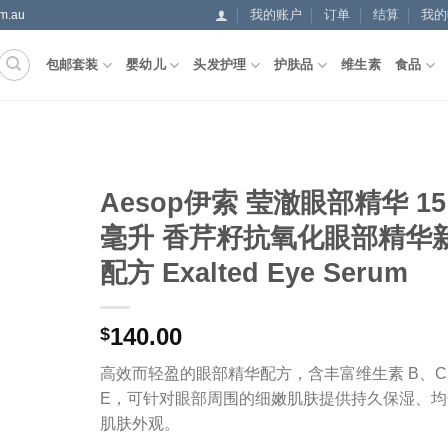
我的账户
订单
结算
我的
.au
包邮套装
婴幼儿
头发护理
护肤品
维生素
食品
Aesop伊索 莹澈眼部精华 15
毫升 香芹籽抗氧化眼部精华
配方 Exalted Eye Serum
140.00
$
高效而轻盈的眼部精华配方，含丰富维生素 B、C
E，可针对眼部周围的细嫩肌肤提供持久保湿、均
肌肤外观。