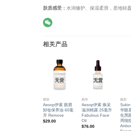
肤质感受：
水润修护、保湿柔滑，质地轻
相关产品
无货
无货
+
+
+
+
眼部
唇部
精华
眼部
FreezeFrame 祛
Aesop伊索 眼唇
Aesop伊索 焕采
Suk
黑眼圈紧致眼霜
卸妆保养油 60毫
滋润精露 25毫升
华眼霜
15毫升 祛眼袋 抗
升 Remove
Fabulous Face
化黑
皱 补水 保湿
Oil
周细
$
29.00
Revitaleyes
Antio
$
76.00
Seru