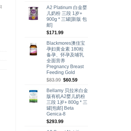
勾
A2 Platinum 白金婴
儿奶粉 三段 1岁+
900g * 三罐[新版 包
邮]
$
171.99
Blackmores澳佳宝
孕妇黄金素 180粒
备孕、怀孕及哺乳
全面营养
Pregnancy Breast
Feeding Gold
原
当
$
83.99
$
60.59
价
前
Bellamy 贝拉米白金
为：
价
版有机A2婴儿奶粉
$83.99。
格
三段 1岁+ 800g * 三
为：
罐[包邮] Beta
$60.59。
Genica-8
$
293.99