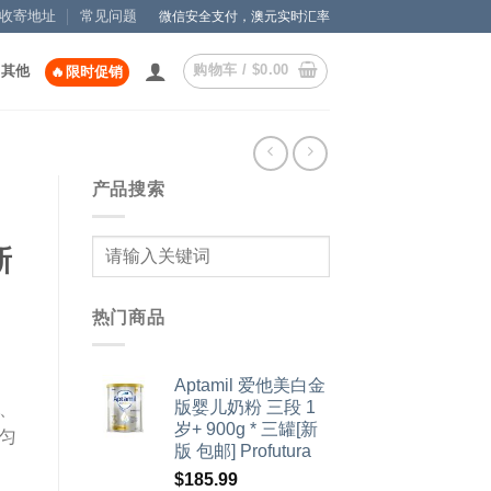
收寄地址
常见问题
微信安全支付，澳元实时汇率
购物车 /
$
0.00
其他
🔥限时促销
产品搜索
新
热门商品
Aptamil 爱他美白金
版婴儿奶粉 三段 1
、
岁+ 900g * 三罐[新
匀
版 包邮] Profutura
$
185.99