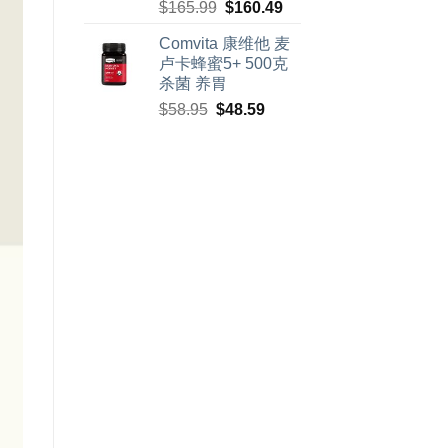
原
当
$
165.99
$
160.49
价
前
Comvita 康维他 麦
为：
价
卢卡蜂蜜5+ 500克
$165.99。
格
杀菌 养胃
为：
原
当
$
58.95
$
48.59
$160.49。
价
前
为：
价
$58.95。
格
为：
$48.59。